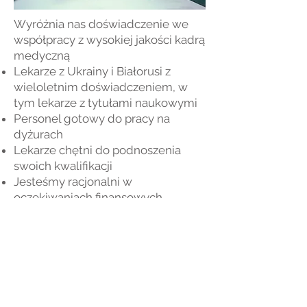
Wyróżnia nas doświadczenie we
współpracy z wysokiej jakości kadrą
medyczną​
Lekarze z Ukrainy i Białorusi z
wieloletnim doświadczeniem, w
tym lekarze z tytułami naukowymi
​Personel gotowy do pracy na
dyżurach
Lekarze chętni do podnoszenia
swoich kwalifikacji
Jesteśmy racjonalni w
oczekiwaniach finansowych​
Cechuje nas elastyczność i
indywidualne podejście do
każdego Podmiotu leczniczego
© 2023 Medical Клініка. З гордістю
створено с
Wix.com