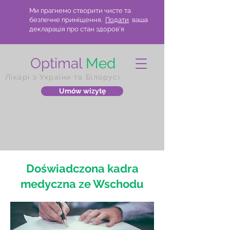
Ми прагнемо створити чисте та
безпечне приміщення.
Подати
ваша
декларація про стан здоров'я
Optimal
Med
Лікарі з України та Білорусі
Umów wizytę
Doświadczona kadra
medyczna ze Wschodu